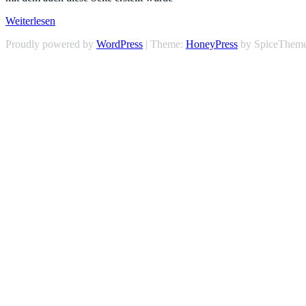
Weiterlesen
Proudly powered by
WordPress
| Theme:
HoneyPress
by SpiceThem