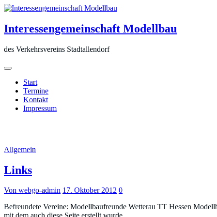
Zum
Inhalt
springen
Interessengemeinschaft Modellbau
des Verkehrsvereins Stadtallendorf
Start
Termine
Kontakt
Impressum
Autor:
webgo-admin
Allgemein
Links
Von webgo-admin
17. Oktober 2012
0
Befreundete Vereine: Modellbaufreunde Wetterau TT Hessen Modell
mit dem auch diese Seite erstellt wurde